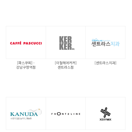
[파스쿠찌] -
[이철헤어커커]
[센트라스치과]
강남구청역점
센트라스점