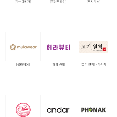
[가누다베개]
[프런투라인]
[젝시믹스]
[뮬라웨어]
[헤라뷰티]
[고기,원칙] - 가락점