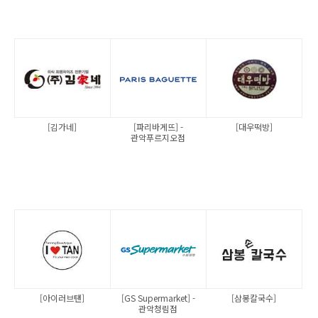
[김가네]
[파리바게뜨] -
[대우떡방]
관악푸르지오점
[아이러브탠]
[GS Supermarket] -
[삼봉칼국수]
관악청림점