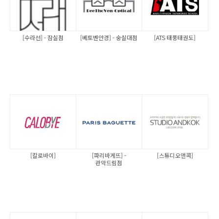
[수라선] - 잠실점
[베토벤안경] - 숭실대점
[ATS 태풍태권도]
[칼로바이]
[파리바게뜨] -
[스튜디오앤콕]
관악드림점