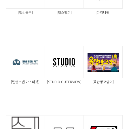
[헬씨룰루]
[헬스헬퍼]
[다이나핏]
[밸런스냅 마스터핏]
[STUDIO OUTERVIEW]
[옥탑방고양이]