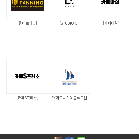
[몰디브태닝]
[STUDIO Q]
[카페마실]
[카페S프레소]
2X휘트니스 X 블루오션