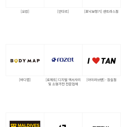
[오캄]
[안다르]
[포낙보청기] 센트라스점
[바디맵]
[로제트] 디지털 액서사리
[아이러브탠] - 잠실점
및 소형가전 전문업체