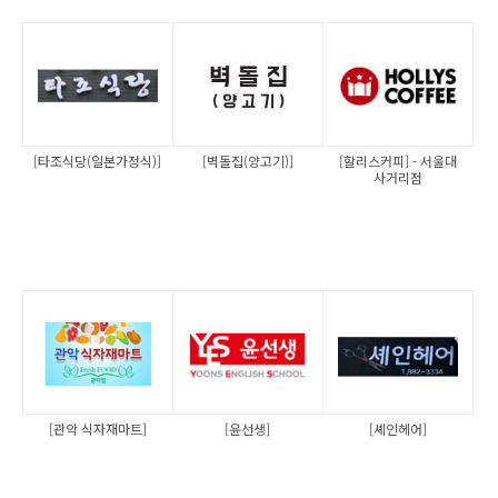
[타조식당(일본가정식)]
[벽돌집(양고기)]
[할리스커피] - 서울대
사거리점
[관악 식자재마트]
[윤선생]
[셰인헤어]