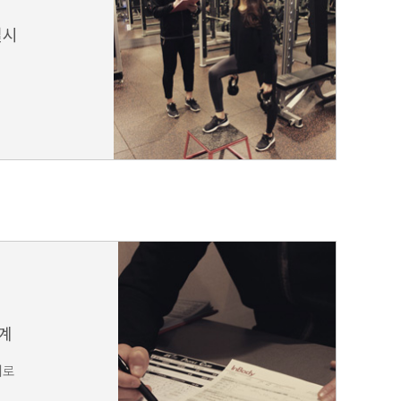
실시
계
대로
계