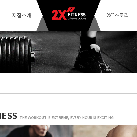
지점소개
2X"스토리
NESS
THE WORKOUT IS EXTREME, EVERY HOUR IS EXCITING