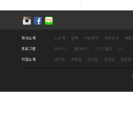
회사소개
2x소개
연혁
사업영역
제휴안내
채용
프로그램
휘트니스
필라테스
스크린골프
GX
지점소개
대치점
개포점
장안점
잠실점
잠원점