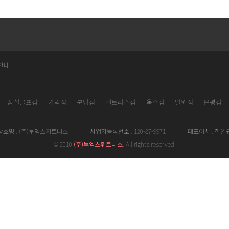
안내
잠실골프점
가락점
분당점
센트라스점
옥수점
일원점
은평점
상호명 . (주)투엑스휘트니스
사업자등록번호 . 120-87-9971
대표이사 . 한일
© 2010
(주)투엑스휘트니스
. All rights reserved.